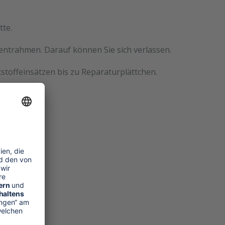
tte.
mentrahmen. Darauf können Sie sich verlassen.
stoffeinsätzen bis zu Reparaturplättchen.