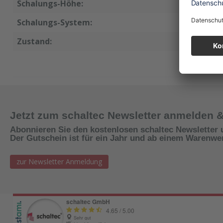
Schalungs-Höhe:
330 cm
Schalungs-System:
Manto
Zustand:
neu
Jetzt zum schaltec Newsletter anmelden 
Abonnieren Sie den kostenlosen schaltec Newsletter 
Der Gutschein ist für ein Jahr und ab einem Warenwert
zur Newsletter Anmeldung