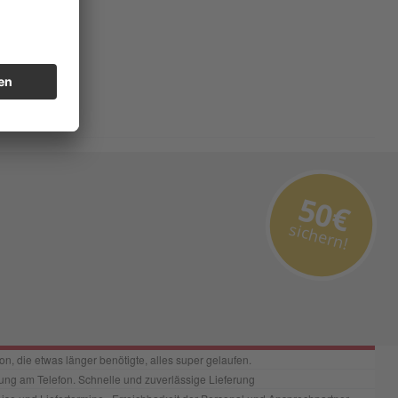
50€
sichern!