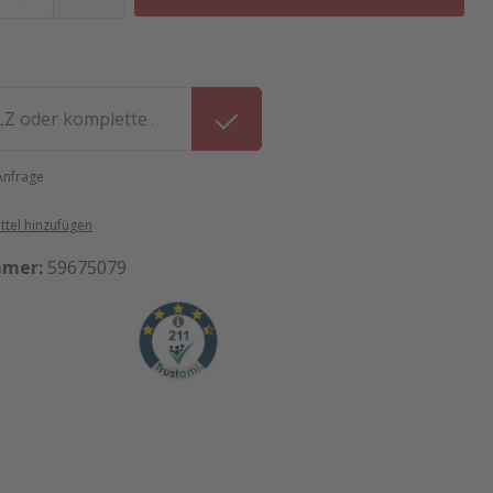
 Anfrage
tel hinzufügen
mmer:
59675079