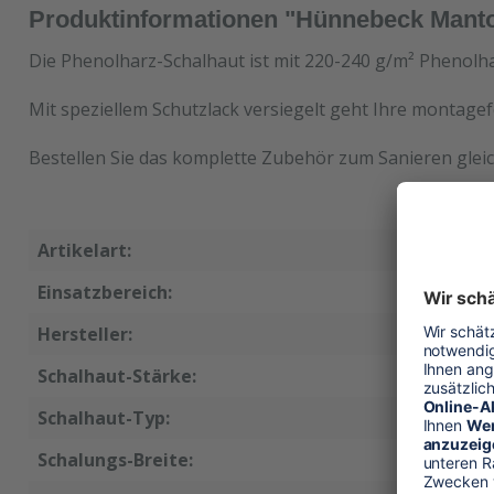
Produktinformationen "Hünnebeck Manto
Die Phenolharz-Schalhaut ist mit 220-240 g/m² Phenolha
Mit speziellem Schutzlack versiegelt geht Ihre montagef
Bestellen Sie das komplette Zubehör zum Sanieren gleic
Artikelart:
Ersatzsc
Einsatzbereich:
Wandsch
Hersteller:
Hünnebe
Schalhaut-Stärke:
18 mm
Schalhaut-Typ:
Phenolh
Schalungs-Breite:
35 cm