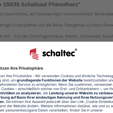
 330/35 Schalhaut Phenolharz"
rz beschichtet, auf hochwertiger kreuzverleimter Birkenpla
ertige Ersatzplatten auf die Reise. Passgenau zu Ihren Ele
h mit. - Von der Dichtfugenmasse, Nieten, Schrauben, Kunst
halhaut
alung
ck
arz