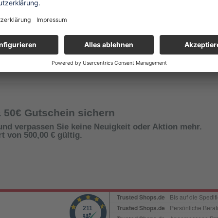
& 50€ Gutschein sichern
und verpassen Sie keine Neuigkeit oder Aktion mehr.
 von 500,00 € gültig.