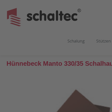
m Hauptinhalt springen
Zur Suche springen
Zur Hauptnavigation springen
Schalung
Stützen
Hünnebeck Manto 330/35 Schalhau
Bildergalerie überspringen