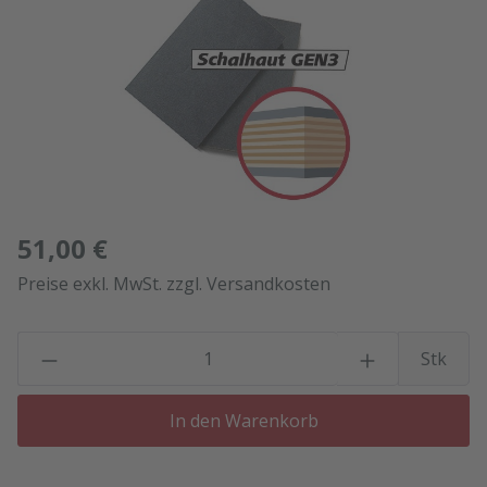
51,00 €
Preise exkl. MwSt. zzgl. Versandkosten
P
Stk
In den Warenkorb