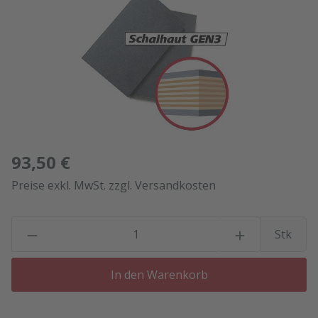
93,50 €
Preise exkl. MwSt. zzgl. Versandkosten
P
Stk
In den Warenkorb