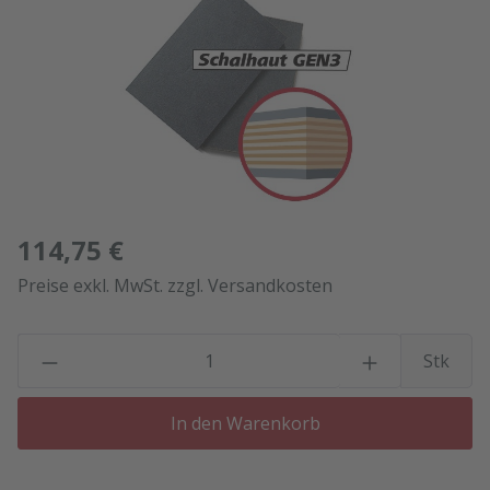
114,75 €
Preise exkl. MwSt. zzgl. Versandkosten
P
Stk
In den Warenkorb