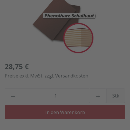
28,75 €
Preise exkl. MwSt. zzgl. Versandkosten
P
Stk
In den Warenkorb