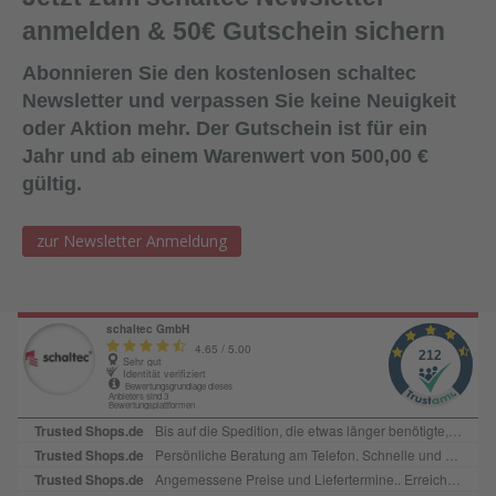
Dichtmittel gelangt (um die Haftwirkung nicht zu
anmelden & 50€ Gutschein sichern
beeinträchtigen).Lagerung:18 Monate bei ungeöffneter
Verpackung an einem kühlen und trockenen Lagerort bei
Abonnieren Sie den kostenlosen schaltec
Temperaturen zwischen +5°C und +25
Newsletter und verpassen Sie keine Neuigkeit
°C. Lieferform:600ml Folienbeutel, 12
oder Aktion mehr. Der Gutschein ist für ein
Beutel/KartonFarbe:SchwarzAbgabe:Nur in Verbindung mit
Jahr und ab einem Warenwert von 500,00 €
Bestellung von Ersatzplatten in passender Menge!
gültig.
zur Newsletter Anmeldung