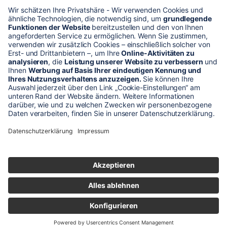
* Alle Preise verstehen sich zzgl. Mehrwertsteuer und Versandkosten
Unser Shop-Angebot richtet sich nur an gewerbliche
Kunden!
** LP = Listenneupreis (netto) des Herstellers
Anfragen und Bestellungen werden persönlich von unseren
Mitarbeitern bearbeitet. Sie erhalten in jedem Fall ein Angebot bzw.
eine Auftragsbestätigung.
Produktabbildungen von Gebrauchtartikeln entsprechen nicht immer
der vorrätigen Ware - sie können ähnliche Produkte zeigen.
© 2026 schaltec GmbH |
Impressum