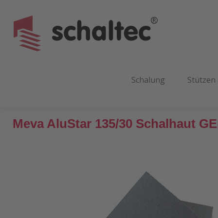
m Hauptinhalt springen
Zur Suche springen
Zur Hauptnavigation springen
Schalung
Stützen
Meva AluStar 135/30 Schalhaut GE
Bildergalerie überspringen