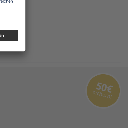
50€
sichern!