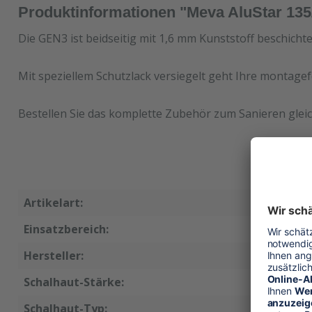
Produktinformationen "Meva AluStar 135
Die GEN3 ist beidseitig mit 1,6 mm Kunststoff beschicht
Mit speziellem Schutzlack versiegelt geht Ihre montagef
Bestellen Sie das komplette Zubehör zum Sanieren gleic
Artikelart:
Ersatzsc
Einsatzbereich:
Wandsch
Hersteller:
Meva
Schalhaut-Stärke:
15 mm
Schalhaut-Typ:
GEN3