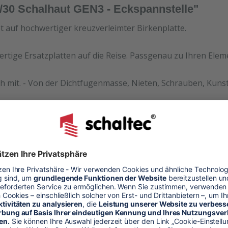
/30 Schalhaut GEN3 - Eckspannstelle"
et auf hochwertiger kreuzverleimter Birkenplatte.
ertige Ersatzplatten auf die Reise. Passgenau zu Ihren Ele
h mit. - Von der Dichtfugenmasse, Nieten, Schrauben, Kunst
halhaut
alung