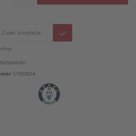
 Anfrage
tel hinzufügen
mmer:
51003004