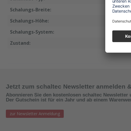
Schalungs-Breite:
30 cm
Schalungs-Höhe:
135 cm
Schalungs-System:
AluStar
Zustand:
neu
Jetzt zum schaltec Newsletter anmelden 
Abonnieren Sie den kostenlosen schaltec Newsletter 
Der Gutschein ist für ein Jahr und ab einem Warenwert
zur Newsletter Anmeldung