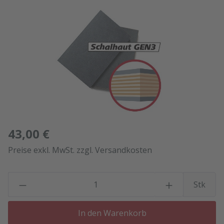
Bildergalerie überspringen
43,00 €
Preise exkl. MwSt. zzgl. Versandkosten
P
Stk
In den Warenkorb