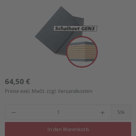
Bildergalerie überspringen
64,50 €
Preise exkl. MwSt. zzgl. Versandkosten
P
Stk
In den Warenkorb