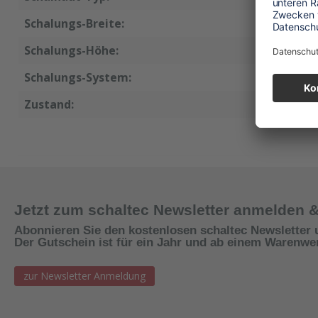
Schalungs-Breite:
80 cm
Schalungs-Höhe:
270 cm
Schalungs-System:
AluStar
Zustand:
neu
Jetzt zum schaltec Newsletter anmelden 
Abonnieren Sie den kostenlosen schaltec Newsletter 
Der Gutschein ist für ein Jahr und ab einem Warenwert
zur Newsletter Anmeldung