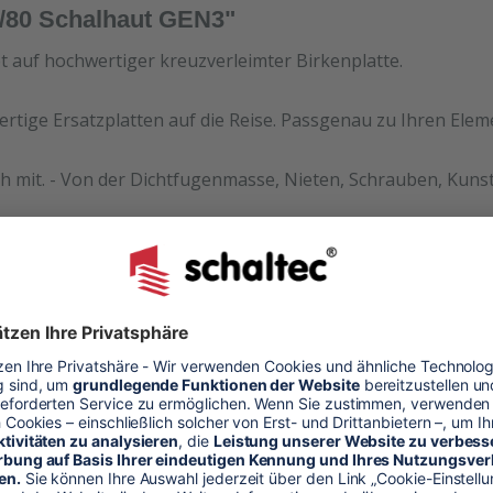
0/80 Schalhaut GEN3"
et auf hochwertiger kreuzverleimter Birkenplatte.
ertige Ersatzplatten auf die Reise. Passgenau zu Ihren Ele
h mit. - Von der Dichtfugenmasse, Nieten, Schrauben, Kunst
halhaut
alung