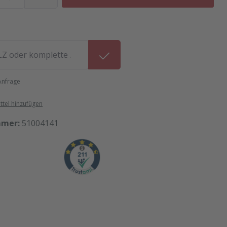
 Anfrage
tel hinzufügen
mmer:
51004141