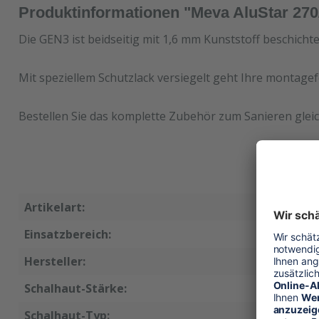
Produktinformationen "Meva AluStar 27
Die GEN3 ist beidseitig mit 1,6 mm Kunststoff beschicht
Mit speziellem Schutzlack versiegelt geht Ihre montagef
Bestellen Sie das komplette Zubehör zum Sanieren gleic
Artikelart:
Ersatzsc
Einsatzbereich:
Wandsch
Hersteller:
Meva
Schalhaut-Stärke:
15 mm
Schalhaut-Typ:
GEN3