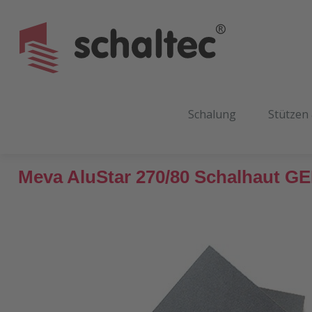
m Hauptinhalt springen
Zur Suche springen
Zur Hauptnavigation springen
Schalung
Stützen
Meva AluStar 270/80 Schalhaut G
Bildergalerie überspringen