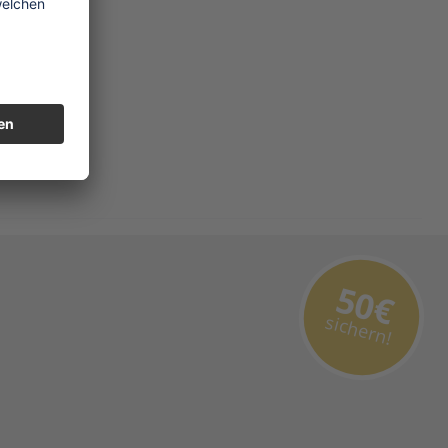
50€
sichern!