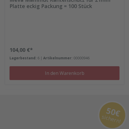
Platte eckig Packung = 100 Stück
Regulärer Preis:
104,00 €*
Lagerbestand:
6 |
Artikelnummer:
00000946
In den Warenkorb
50€
sichern!