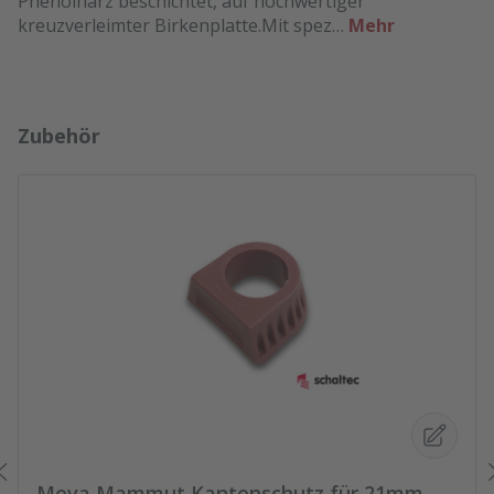
Phenolharz beschichtet, auf hochwertiger
kreuzverleimter Birkenplatte.Mit spez…
Mehr
Produktgalerie überspringen
Zubehör
Meva Mammut Kantenschutz für 21mm