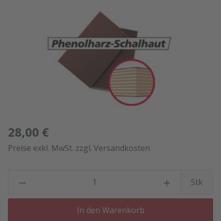
Bildergalerie überspringen
28,00 €
Preise exkl. MwSt. zzgl. Versandkosten
P
Stk
In den Warenkorb