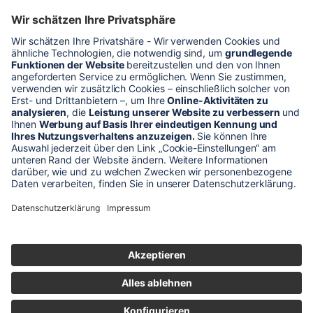
* Alle Preise verstehen sich zzgl. Mehrwertsteuer und Versandkosten
Unser Shop-Angebot richtet sich nur an gewerbliche
Kunden!
** LP = Listenneupreis (netto) des Herstellers
Anfragen und Bestellungen werden persönlich von unseren
Mitarbeitern bearbeitet. Sie erhalten in jedem Fall ein Angebot bzw.
eine Auftragsbestätigung.
Produktabbildungen von Gebrauchtartikeln entsprechen nicht immer
der vorrätigen Ware - sie können ähnliche Produkte zeigen.