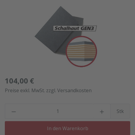
Bildergalerie überspringen
104,00 €
Preise exkl. MwSt. zzgl. Versandkosten
P
Stk
In den Warenkorb