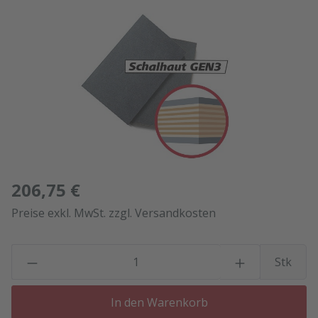
Bildergalerie überspringen
206,75 €
Preise exkl. MwSt. zzgl. Versandkosten
P
Stk
In den Warenkorb