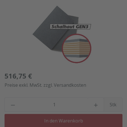
Bildergalerie überspringen
516,75 €
Preise exkl. MwSt. zzgl. Versandkosten
P
Stk
In den Warenkorb