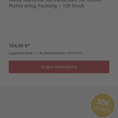
Platte eckig Packung = 100 Stück
Regulärer Preis:
104,00 €*
Lagerbestand:
6 |
Artikelnummer:
00000946
In den Warenkorb
50€
sichern!