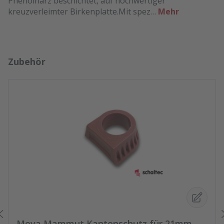
Phenolharz beschichtet, auf hochwertiger
kreuzverleimter Birkenplatte.Mit spez…
Mehr
Produktgalerie überspringen
Zubehör
Meva Mammut Kantenschutz für 21mm