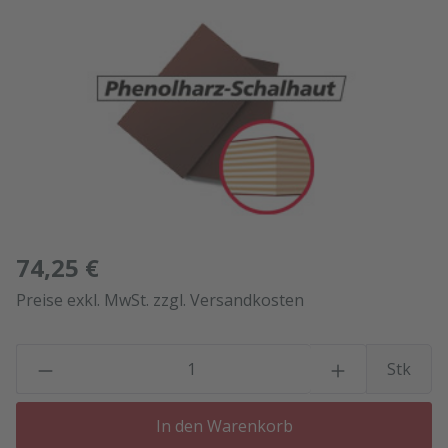
Bildergalerie überspringen
74,25 €
Preise exkl. MwSt. zzgl. Versandkosten
P
Stk
In den Warenkorb