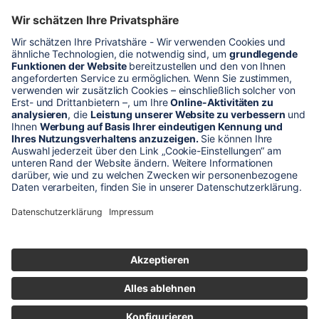
* Alle Preise verstehen sich zzgl. Mehrwertsteuer und Versandkosten
Unser Shop-Angebot richtet sich nur an gewerbliche
Kunden!
** LP = Listenneupreis (netto) des Herstellers
Anfragen und Bestellungen werden persönlich von unseren
Mitarbeitern bearbeitet. Sie erhalten in jedem Fall ein Angebot bzw.
eine Auftragsbestätigung.
Produktabbildungen von Gebrauchtartikeln entsprechen nicht immer
der vorrätigen Ware - sie können ähnliche Produkte zeigen.