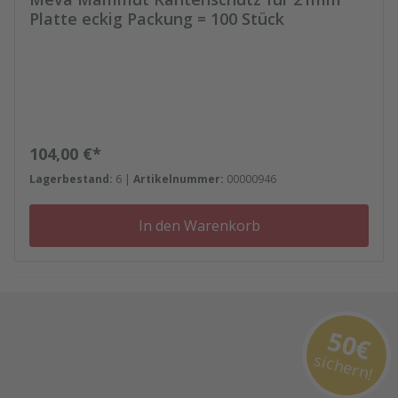
Platte eckig Packung = 100 Stück
Regulärer Preis:
104,00 €*
Lagerbestand:
6 |
Artikelnummer:
00000946
In den Warenkorb
50€
sichern!