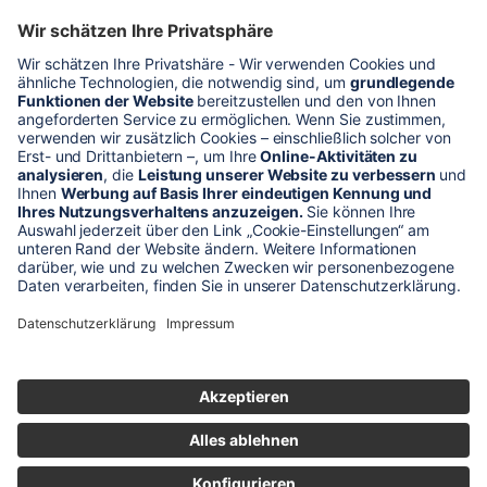
* Alle Preise verstehen sich zzgl. Mehrwertsteuer und Versandkosten
Unser Shop-Angebot richtet sich nur an gewerbliche
Kunden!
** LP = Listenneupreis (netto) des Herstellers
Anfragen und Bestellungen werden persönlich von unseren
Mitarbeitern bearbeitet. Sie erhalten in jedem Fall ein Angebot bzw.
eine Auftragsbestätigung.
Produktabbildungen von Gebrauchtartikeln entsprechen nicht immer
der vorrätigen Ware - sie können ähnliche Produkte zeigen.