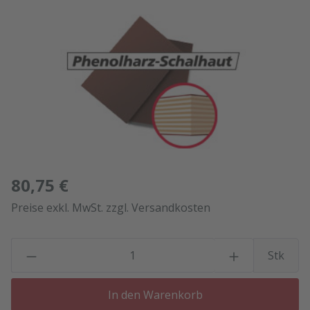
Bildergalerie überspringen
80,75 €
Preise exkl. MwSt. zzgl. Versandkosten
P
Stk
In den Warenkorb