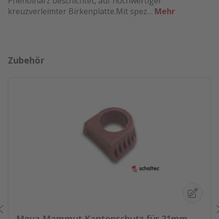
Phenolharz beschichtet, auf hochwertiger
kreuzverleimter Birkenplatte.Mit spez…
Mehr
Produktgalerie überspringen
Zubehör
Meva Mammut Kantenschutz für 21mm