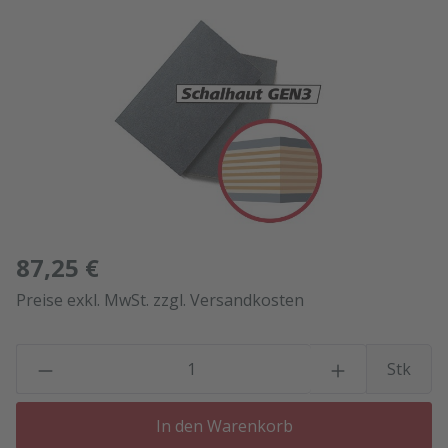
Bildergalerie überspringen
87,25 €
Preise exkl. MwSt. zzgl. Versandkosten
P
Stk
In den Warenkorb