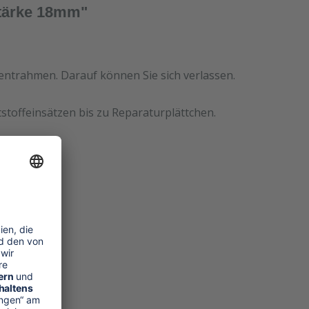
stärke 18mm"
mentrahmen. Darauf können Sie sich verlassen.
stoffeinsätzen bis zu Reparaturplättchen.