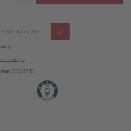
 Anfrage
tel hinzufügen
mmer:
51001785