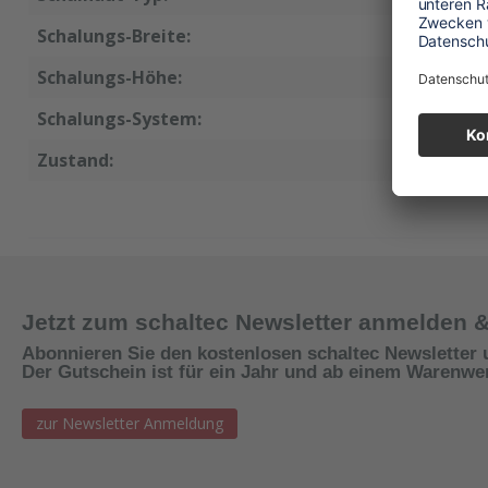
Schalungs-Breite:
45 cm
Schalungs-Höhe:
125 cm
Schalungs-System:
Mammu
Zustand:
neu
Jetzt zum schaltec Newsletter anmelden 
Abonnieren Sie den kostenlosen schaltec Newsletter 
Der Gutschein ist für ein Jahr und ab einem Warenwert
zur Newsletter Anmeldung