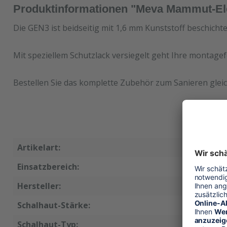
Produktinformationen "Meva Mammut-El
Die GEN3 ist beidseitig mit 1,6 mm Kunststoff beschicht
Mit speziellem Schutzlack versiegelt geht Ihre montagef
Bestellen Sie das komplette Zubehör zum Sanieren gleic
Artikelart:
Ersatzsc
Einsatzbereich:
Wandsch
Hersteller:
Meva
Schalhaut-Stärke:
18 mm
Schalhaut-Typ:
GEN3