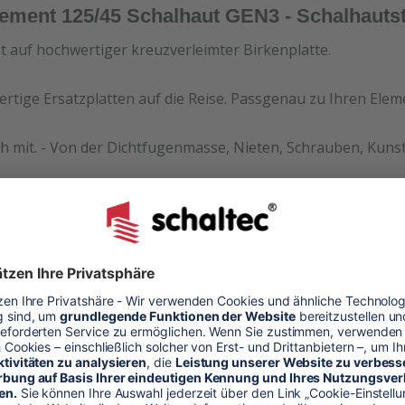
ement 125/45 Schalhaut GEN3 - Schalhaut
et auf hochwertiger kreuzverleimter Birkenplatte.
ertige Ersatzplatten auf die Reise. Passgenau zu Ihren Ele
h mit. - Von der Dichtfugenmasse, Nieten, Schrauben, Kunst
halhaut
alung