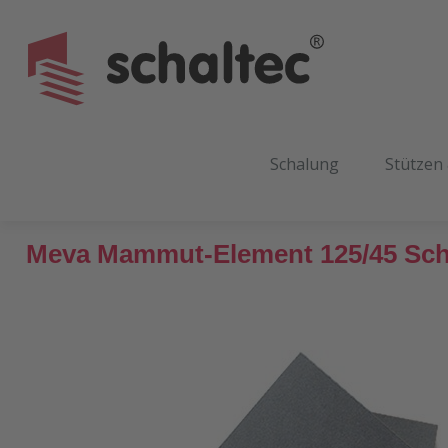
m Hauptinhalt springen
Zur Suche springen
Zur Hauptnavigation springen
Schalung
Stützen
Meva Mammut-Element 125/45 Sch
Bildergalerie überspringen