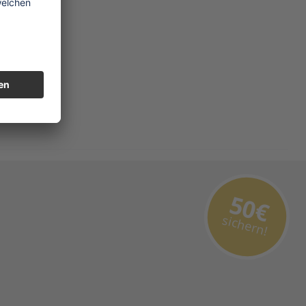
50€
sichern!