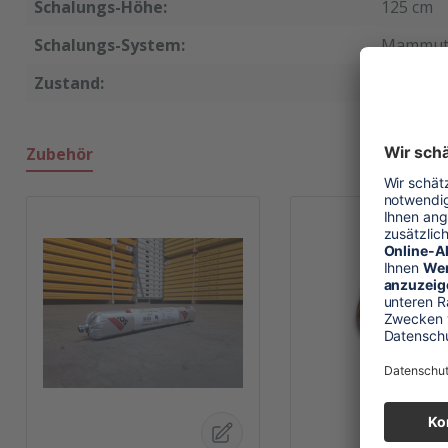
Schalungs-Höhe:
125 cm
Schalungs-System:
Mammu
Zustand:
neu
Zubehör
Produktgalerie überspringen