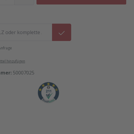
 Anfrage
tel hinzufügen
mmer:
50007025