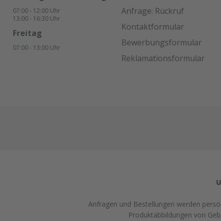
werden.Glätten: Glätten der
Anfrage: Rückruf
07:00 - 12:00 Uhr
Fuge mit einem Spatel mit
13:00 - 16:30 Uhr
Hilfe eines Glättmittels. Achten
Kontaktformular
Sie darauf, dass keine
Freitag
Bewerbungsformular
Seifenlösung zwischen die
07:00 - 13:00 Uhr
Fugenkanten und das
Reklamationsformular
Dichtmittel gelangt (um die
Haftwirkung nicht zu
beeinträchtigen).Lagerung:18
Monate bei ungeöffneter
Verpackung an einem kühlen
und trockenen Lagerort bei
Temperaturen zwischen +5°C
und +25 °C. Lieferform:600ml
Folienbeutel, 12
Beutel/KartonFarbe:SchwarzA
bgabe:Nur in Verbindung mit
Bestellung von Ersatzplatten in
U
passender Menge!
Anfragen und Bestellungen werden persönl
Produktabbildungen von Gebra