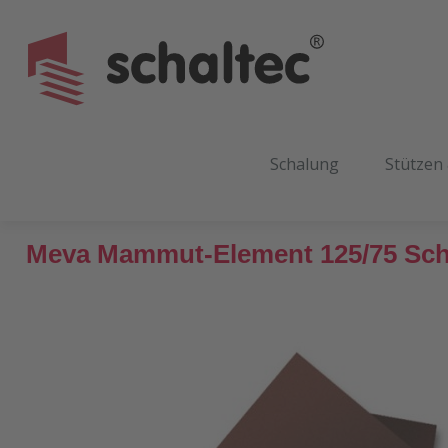
m Hauptinhalt springen
Zur Suche springen
Zur Hauptnavigation springen
Schalung
Stützen
Meva Mammut-Element 125/75 Scha
Bildergalerie überspringen