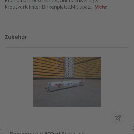
Phenolharz beschichtet, auf hochwertiger
kreuzverleimter Birkenplatte.Mit spez…
Mehr
Produktgalerie überspringen
Zubehör
Fugenmasse 600ml Schlauch