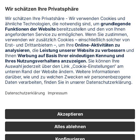
* Alle Preise verstehen sich zzgl. Mehrwertsteuer und Versandkosten
Unser Shop-Angebot richtet sich nur an gewerbliche
Kunden!
** LP = Listenneupreis (netto) des Herstellers
Anfragen und Bestellungen werden persönlich von unseren
Mitarbeitern bearbeitet. Sie erhalten in jedem Fall ein Angebot bzw.
eine Auftragsbestätigung.
Produktabbildungen von Gebrauchtartikeln entsprechen nicht immer
der vorrätigen Ware - sie können ähnliche Produkte zeigen.