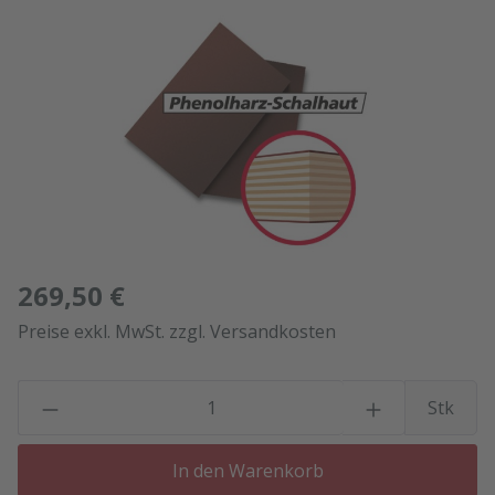
Bildergalerie überspringen
269,50 €
Preise exkl. MwSt. zzgl. Versandkosten
P
Stk
In den Warenkorb