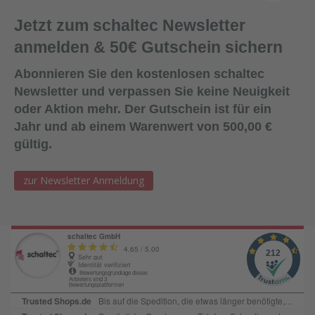
mit Hilfe eines Glättmittels. Achten Sie darauf, dass keine
Jetzt zum schaltec Newsletter
Seifenlösung zwischen die Fugenkanten und das
Dichtmittel gelangt (um die Haftwirkung nicht zu
anmelden & 50€ Gutschein sichern
beeinträchtigen).Lagerung:18 Monate bei ungeöffneter
Verpackung an einem kühlen und trockenen Lagerort bei
Abonnieren Sie den kostenlosen schaltec
Temperaturen zwischen +5°C und +25
Newsletter und verpassen Sie keine Neuigkeit
°C. Lieferform:600ml Folienbeutel, 12
oder Aktion mehr. Der Gutschein ist für ein
Beutel/KartonFarbe:SchwarzAbgabe:Nur in Verbindung mit
Jahr und ab einem Warenwert von 500,00 €
Bestellung von Ersatzplatten in passender Menge!
gültig.
zur Newsletter Anmeldung