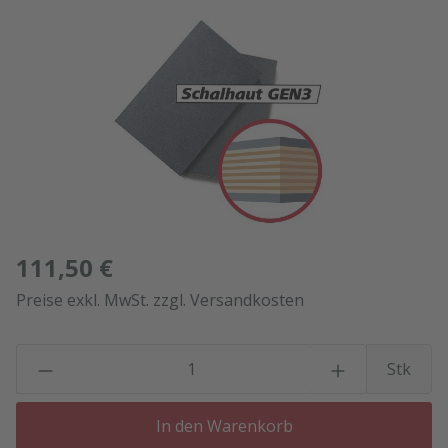
Bildergalerie überspringen
111,50 €
Preise exkl. MwSt. zzgl. Versandkosten
P
Stk
In den Warenkorb