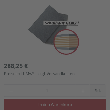
Bildergalerie überspringen
288,25 €
Preise exkl. MwSt. zzgl. Versandkosten
P
Stk
In den Warenkorb