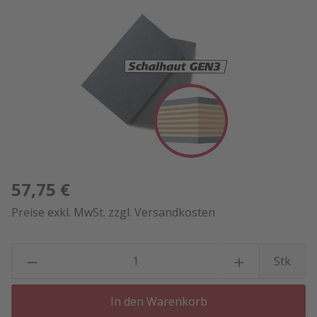
Bildergalerie überspringen
57,75 €
Preise exkl. MwSt. zzgl. Versandkosten
P
Stk
In den Warenkorb