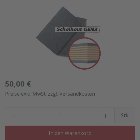
Bildergalerie überspringen
50,00 €
Preise exkl. MwSt. zzgl. Versandkosten
P
Stk
In den Warenkorb