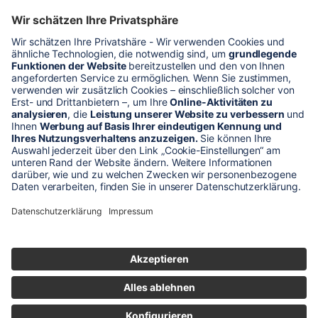
* Alle Preise verstehen sich zzgl. Mehrwertsteuer und Versandkosten
Unser Shop-Angebot richtet sich nur an gewerbliche
Kunden!
** LP = Listenneupreis (netto) des Herstellers
Anfragen und Bestellungen werden persönlich von unseren
Mitarbeitern bearbeitet. Sie erhalten in jedem Fall ein Angebot bzw.
eine Auftragsbestätigung.
Produktabbildungen von Gebrauchtartikeln entsprechen nicht immer
der vorrätigen Ware - sie können ähnliche Produkte zeigen.