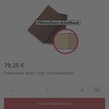
Bildergalerie überspringen
79,25 €
Preise exkl. MwSt. zzgl. Versandkosten
P
Stk
In den Warenkorb