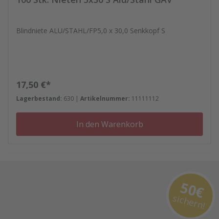
Blindniete ALU/STAHL/FP5,0 x 30,0 Senkkopf S
Regulärer Preis:
17,50 €*
Lagerbestand:
630 |
Artikelnummer:
11111112
In den Warenkorb
50€
sichern!