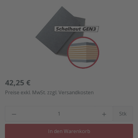
Bildergalerie überspringen
42,25 €
Preise exkl. MwSt. zzgl. Versandkosten
P
Stk
In den Warenkorb