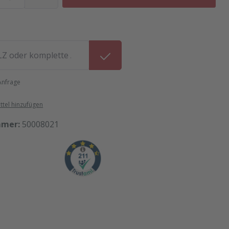
 Anfrage
tel hinzufügen
mmer:
50008021