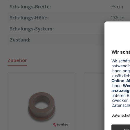
Schalungs-Breite:
75 cm
Schalungs-Höhe:
135 cm
Schalungs-System:
StarTec
Zustand:
neu
Zubehör
Produktgalerie überspringen