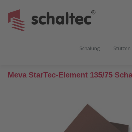
m Hauptinhalt springen
Zur Suche springen
Zur Hauptnavigation springen
Schalung
Stützen
Meva StarTec-Element 135/75 Scha
Bildergalerie überspringen