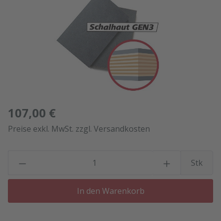
107,00 €
Preise exkl. MwSt. zzgl. Versandkosten
P
Stk
In den Warenkorb