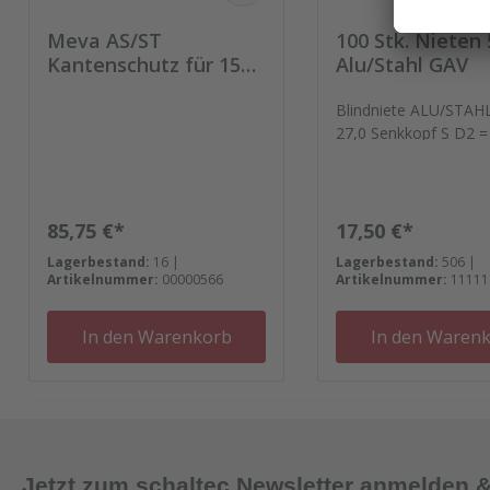
Meva AS/ST
100 Stk. Nieten 
Kantenschutz für 15
Alu/Stahl GAV
mm Platte eckig
Packung = 100 Stück
Blindniete ALU/STAH
27,0 Senkkopf S D2 =
5L = 27
Regulärer Preis:
Regulärer Preis:
85,75 €*
17,50 €*
Lagerbestand:
16 |
Lagerbestand:
506 |
Artikelnummer:
00000566
Artikelnummer:
11111
In den Warenkorb
In den Waren
Jetzt zum schaltec Newsletter anmelden 