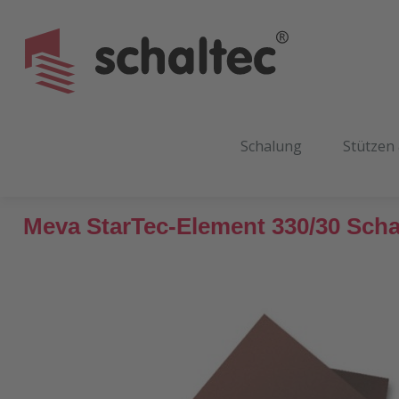
m Hauptinhalt springen
Zur Suche springen
Zur Hauptnavigation springen
Schalung
Stützen
Meva StarTec-Element 330/30 Scha
Bildergalerie überspringen