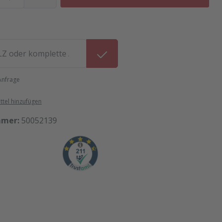
 Anfrage
tel hinzufügen
mmer:
50052139