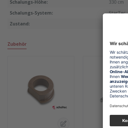
Schalungs-Höhe:
330 cm
Schalungs-System:
StarTec
Zustand:
neu
Zubehör
Produktgalerie überspringen