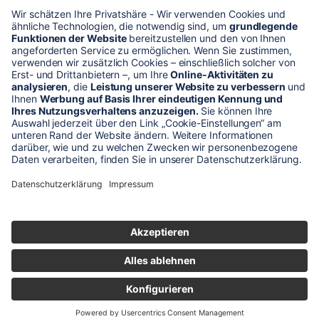
* Alle Preise verstehen sich zzgl. Mehrwertsteuer und Versandkosten
Unser Shop-Angebot richtet sich nur an gewerbliche
Kunden!
** LP = Listenneupreis (netto) des Herstellers
Anfragen und Bestellungen werden persönlich von unseren
Mitarbeitern bearbeitet. Sie erhalten in jedem Fall ein Angebot bzw.
eine Auftragsbestätigung.
Produktabbildungen von Gebrauchtartikeln entsprechen nicht immer
der vorrätigen Ware - sie können ähnliche Produkte zeigen.
© 2026 schaltec GmbH |
Impressum