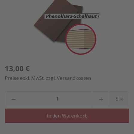
13,00 €
Preise exkl. MwSt. zzgl. Versandkosten
P
Stk
In den Warenkorb