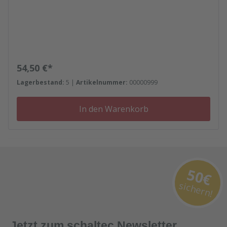
Regulärer Preis:
54,50 €*
Lagerbestand:
5 |
Artikelnummer:
00000999
In den Warenkorb
50€
sichern!
Jetzt zum schaltec Newsletter