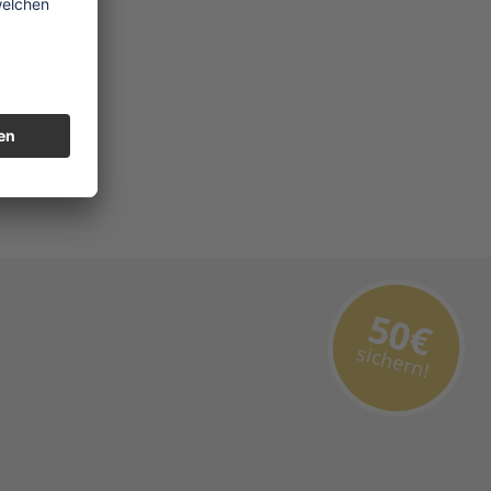
50€
sichern!