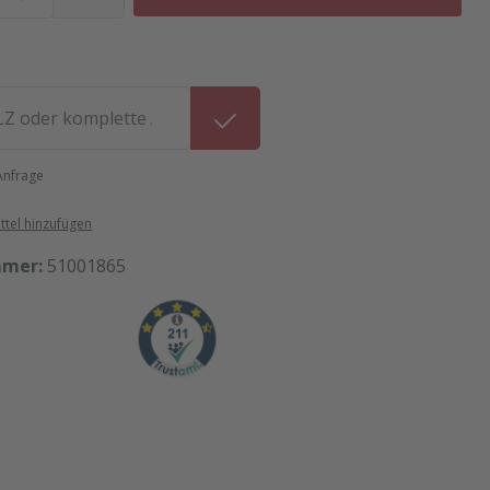
 Anfrage
tel hinzufügen
mmer:
51001865