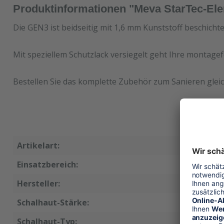
Produktinformationen "Meva StarTec-El
Die GEN3 ist beidseitig mit 1,6 mm Kunststoff beschicht
Mit speziellem Schutzlack versiegelt geht Ihre montagef
Bestellen Sie das komplette Zubehör zum Sanieren gleic
Artikelart:
Ersatzsc
Einsatzbereich:
Wandsch
Hersteller:
Meva
Schalhaut-Stärke:
18 mm
Schalhaut-Typ:
GEN3