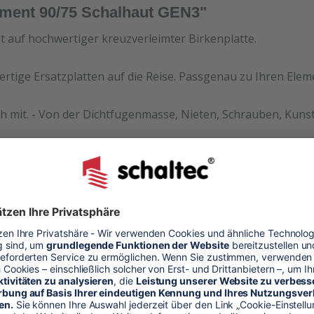
ement 90/75 Schalhaut GEN3"
et auf hochwertiger kreuzverleimter Birkenplatte.
ertige Ersatzplatten auf die Reise. Passgenau zu Ihren Ele
h mit. - Von der Dichtfugenmasse, Nieten, Schrauben, Kunst
halhaut
alung