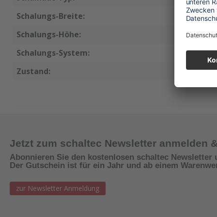
Schalungs-Breite:
75 cm
Schalungs-Höhe:
90 cm
Schalungs-System:
StarTec
Zustand:
neu
Jetzt zum schaltec Newsletter anmelden 
Abonnieren Sie den kostenlosen schaltec Newsletter 
Der Gutschein ist für ein Jahr und ab einem Warenwert
zur Newsletter Anmeldung