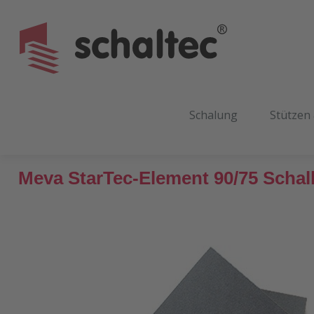
m Hauptinhalt springen
Zur Suche springen
Zur Hauptnavigation springen
Schalung
Stützen
Meva StarTec-Element 90/75 Scha
Bildergalerie überspringen