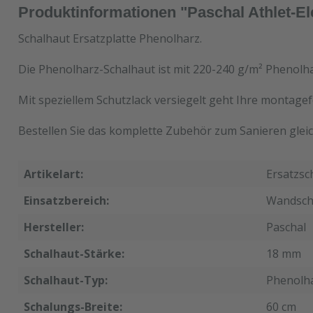
Produktinformationen "Paschal Athlet-E
Schalhaut Ersatzplatte Phenolharz.
Die Phenolharz-Schalhaut ist mit 220-240 g/m² Phenolha
Mit speziellem Schutzlack versiegelt geht Ihre montagef
Bestellen Sie das komplette Zubehör zum Sanieren gleic
Artikelart:
Ersatzsc
Einsatzbereich:
Wandsch
Hersteller:
Paschal
Schalhaut-Stärke:
18 mm
Schalhaut-Typ:
Phenolh
Schalungs-Breite:
60 cm