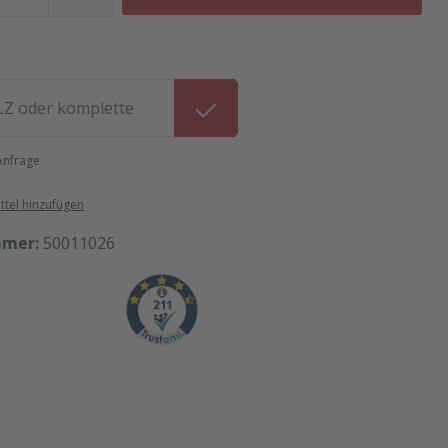
 Anfrage
tel hinzufügen
mmer:
50011026