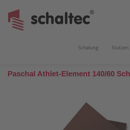
m Hauptinhalt springen
Zur Suche springen
Zur Hauptnavigation springen
Schalung
Stützen
Paschal Athlet-Element 140/60 Sc
Bildergalerie überspringen