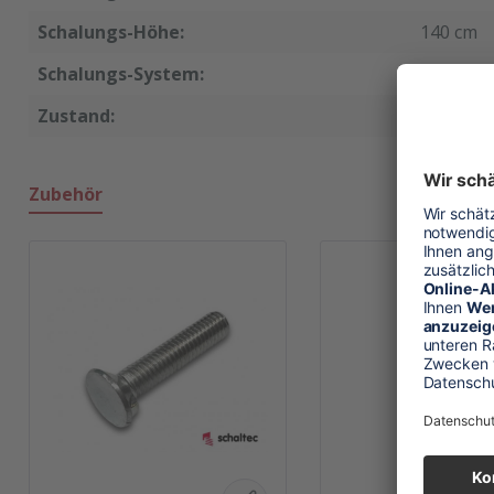
Schalungs-Höhe:
140 cm
Schalungs-System:
Athlet
Zustand:
neu
Zubehör
Produktgalerie überspringen