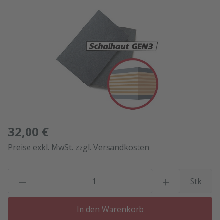
Bildergalerie überspringen
32,00 €
Preise exkl. MwSt. zzgl. Versandkosten
P
Stk
In den Warenkorb