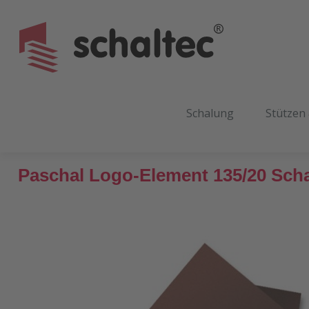
m Hauptinhalt springen
Zur Suche springen
Zur Hauptnavigation springen
Schalung
Stützen
Paschal Logo-Element 135/20 Sch
Bildergalerie überspringen