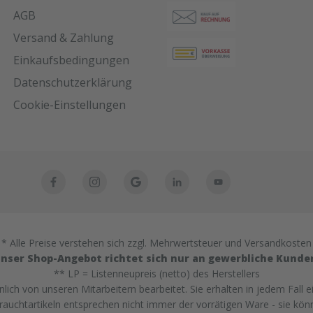
werden.Glätten: Glätten der
AGB
Fuge mit einem Spatel mit
Hilfe eines Glättmittels. Achten
Versand & Zahlung
Sie darauf, dass keine
Einkaufsbedingungen
Seifenlösung zwischen die
Fugenkanten und das
Datenschutzerklärung
Dichtmittel gelangt (um die
Cookie-Einstellungen
Haftwirkung nicht zu
beeinträchtigen).Lagerung:18
Monate bei ungeöffneter
Verpackung an einem kühlen
und trockenen Lagerort bei
Temperaturen zwischen +5°C
und +25 °C. Lieferform:600ml
Folienbeutel, 12
Beutel/KartonFarbe:SchwarzA
bgabe:Nur in Verbindung mit
* Alle Preise verstehen sich zzgl. Mehrwertsteuer und Versandkosten
Bestellung von Ersatzplatten in
nser Shop-Angebot richtet sich nur an gewerbliche Kunde
passender Menge!
** LP = Listenneupreis (netto) des Herstellers
ich von unseren Mitarbeitern bearbeitet. Sie erhalten in jedem Fall e
uchtartikeln entsprechen nicht immer der vorrätigen Ware - sie kön