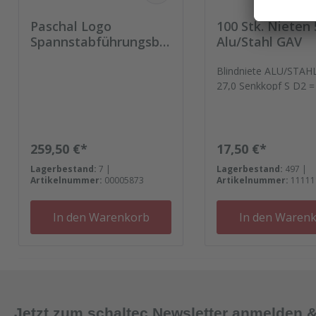
Paschal Logo
100 Stk. Nieten 
Spannstabführungsbu
Alu/Stahl GAV
chse D 21mm Packung
= 100 Stück
Blindniete ALU/STAH
27,0 Senkkopf S D2 =
5L = 27
Regulärer Preis:
Regulärer Preis:
259,50 €*
17,50 €*
Lagerbestand:
7 |
Lagerbestand:
497 |
Artikelnummer:
00005873
Artikelnummer:
11111
In den Warenkorb
In den Waren
Jetzt zum schaltec Newsletter anmelden 