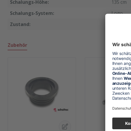
Schalungs-Höhe:
135 cm
Schalungs-System:
Logo
Zustand:
neu
Zubehör
Produktgalerie überspringen