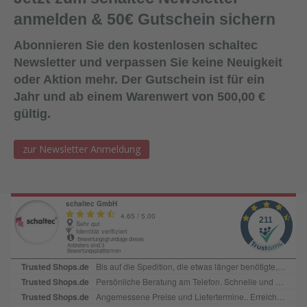
Dichtmittel gelangt (um die Haftwirkung nicht zu
anmelden & 50€ Gutschein sichern
beeinträchtigen).Lagerung:18 Monate bei ungeöffneter
Verpackung an einem kühlen und trockenen Lagerort bei
Abonnieren Sie den kostenlosen schaltec
Temperaturen zwischen +5°C und +25
Newsletter und verpassen Sie keine Neuigkeit
°C. Lieferform:600ml Folienbeutel, 12
oder Aktion mehr. Der Gutschein ist für ein
Beutel/KartonFarbe:SchwarzAbgabe:Nur in Verbindung mit
Jahr und ab einem Warenwert von 500,00 €
Bestellung von Ersatzplatten in passender Menge!
gültig.
zur Newsletter Anmeldung