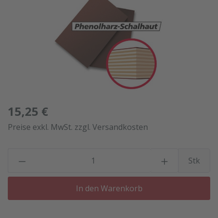
15,25 €
Preise exkl. MwSt. zzgl. Versandkosten
P
Stk
In den Warenkorb