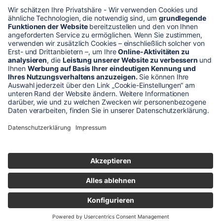
* Alle Preise verstehen sich zzgl. Mehrwertsteuer und Versandkosten
Unser Shop-Angebot richtet sich nur an gewerbliche
Kunden!
** LP = Listenneupreis (netto) des Herstellers
Anfragen und Bestellungen werden persönlich von unseren
Mitarbeitern bearbeitet. Sie erhalten in jedem Fall ein Angebot bzw.
eine Auftragsbestätigung.
Produktabbildungen von Gebrauchtartikeln entsprechen nicht immer
der vorrätigen Ware - sie können ähnliche Produkte zeigen.
© 2026 schaltec GmbH |
Impressum