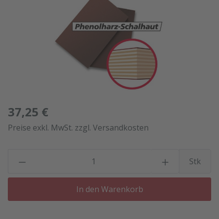
37,25 €
Preise exkl. MwSt. zzgl. Versandkosten
P
Stk
In den Warenkorb