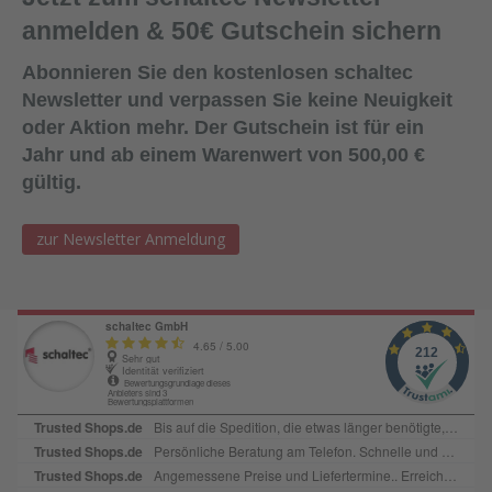
Dichtmittel gelangt (um die Haftwirkung nicht zu
anmelden & 50€ Gutschein sichern
beeinträchtigen).Lagerung:18 Monate bei ungeöffneter
Verpackung an einem kühlen und trockenen Lagerort bei
Abonnieren Sie den kostenlosen schaltec
Temperaturen zwischen +5°C und +25
Newsletter und verpassen Sie keine Neuigkeit
°C. Lieferform:600ml Folienbeutel, 12
oder Aktion mehr. Der Gutschein ist für ein
Beutel/KartonFarbe:SchwarzAbgabe:Nur in Verbindung mit
Jahr und ab einem Warenwert von 500,00 €
Bestellung von Ersatzplatten in passender Menge!
gültig.
zur Newsletter Anmeldung