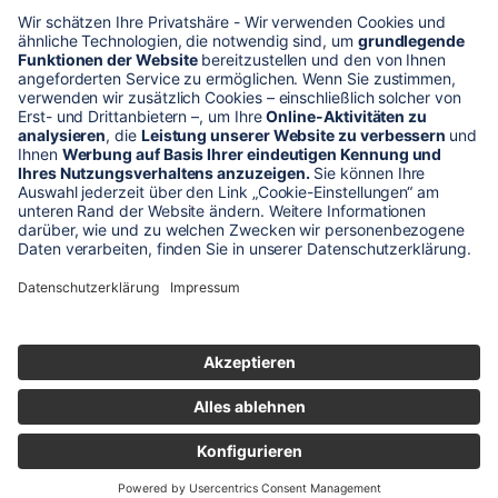
* Alle Preise verstehen sich zzgl. Mehrwertsteuer und Versandkosten
Unser Shop-Angebot richtet sich nur an gewerbliche
Kunden!
** LP = Listenneupreis (netto) des Herstellers
Anfragen und Bestellungen werden persönlich von unseren
Mitarbeitern bearbeitet. Sie erhalten in jedem Fall ein Angebot bzw.
eine Auftragsbestätigung.
Produktabbildungen von Gebrauchtartikeln entsprechen nicht immer
der vorrätigen Ware - sie können ähnliche Produkte zeigen.
© 2026 schaltec GmbH |
Impressum