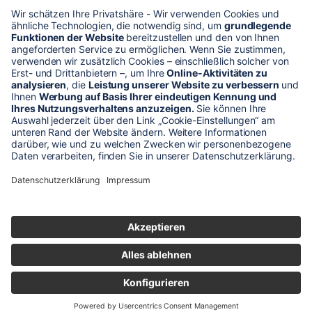
* Alle Preise verstehen sich zzgl. Mehrwertsteuer und Versandkosten
Unser Shop-Angebot richtet sich nur an gewerbliche
Kunden!
** LP = Listenneupreis (netto) des Herstellers
Anfragen und Bestellungen werden persönlich von unseren
Mitarbeitern bearbeitet. Sie erhalten in jedem Fall ein Angebot bzw.
eine Auftragsbestätigung.
Produktabbildungen von Gebrauchtartikeln entsprechen nicht immer
der vorrätigen Ware - sie können ähnliche Produkte zeigen.
© 2026 schaltec GmbH |
Impressum