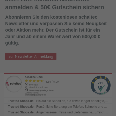
Dichtmittel gelangt (um die Haftwirkung nicht zu
anmelden & 50€ Gutschein sichern
beeinträchtigen).Lagerung:18 Monate bei ungeöffneter
Verpackung an einem kühlen und trockenen Lagerort bei
Abonnieren Sie den kostenlosen schaltec
Temperaturen zwischen +5°C und +25
Newsletter und verpassen Sie keine Neuigkeit
°C. Lieferform:600ml Folienbeutel, 12
oder Aktion mehr. Der Gutschein ist für ein
Beutel/KartonFarbe:SchwarzAbgabe:Nur in Verbindung mit
Jahr und ab einem Warenwert von 500,00 €
Bestellung von Ersatzplatten in passender Menge!
gültig.
zur Newsletter Anmeldung