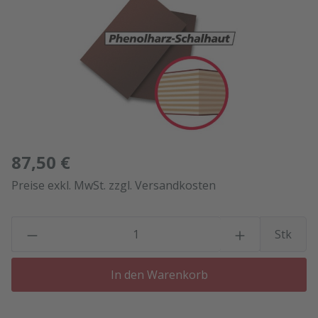
87,50 €
Preise exkl. MwSt. zzgl. Versandkosten
P
Stk
In den Warenkorb