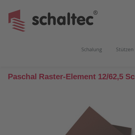
m Hauptinhalt springen
Zur Suche springen
Zur Hauptnavigation springen
Schalung
Stützen
Paschal Raster-Element 12/62,5 S
Bildergalerie überspringen