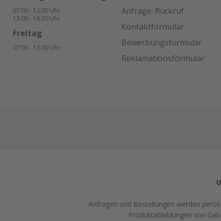
werden.Glätten: Glätten der
Anfrage: Rückruf
07:00 - 12:00 Uhr
Fuge mit einem Spatel mit
13:00 - 16:30 Uhr
Hilfe eines Glättmittels. Achten
Kontaktformular
Sie darauf, dass keine
Freitag
Bewerbungsformular
Seifenlösung zwischen die
07:00 - 13:00 Uhr
Fugenkanten und das
Reklamationsformular
Dichtmittel gelangt (um die
Haftwirkung nicht zu
beeinträchtigen).Lagerung:18
Monate bei ungeöffneter
Verpackung an einem kühlen
und trockenen Lagerort bei
Temperaturen zwischen +5°C
und +25 °C. Lieferform:600ml
Folienbeutel, 12
Beutel/KartonFarbe:SchwarzA
bgabe:Nur in Verbindung mit
Bestellung von Ersatzplatten in
U
passender Menge!
Anfragen und Bestellungen werden persönl
Produktabbildungen von Gebra