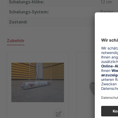
Schalungs-Höhe:
12 cm
Schalungs-System:
Raster
Zustand:
neu
Zubehör
Produktgalerie überspringen