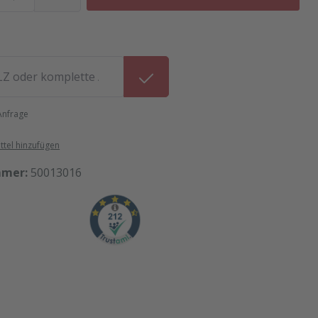
 Anfrage
tel hinzufügen
mmer:
50013016