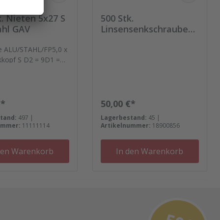
k. Nieten 5x27 S
500 Stk.
ahl GAV
Linsensenkschrauben
M 5X30
te ALU/STAHL/FP5,0 x
kkopf S D2 = 9D1 =
er Preis:
Regulärer Preis:
€*
50,00 €*
tand:
497 |
Lagerbestand:
45 |
ummer:
11111114
Artikelnummer:
18900856
den Warenkorb
In den Warenkorb