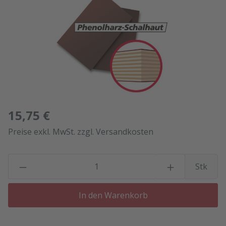
15,75 €
Preise exkl. MwSt. zzgl. Versandkosten
P
Stk
In den Warenkorb