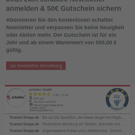
Dichtmittel gelangt (um die Haftwirkung nicht zu
anmelden & 50€ Gutschein sichern
beeinträchtigen).Lagerung:18 Monate bei ungeöffneter
Verpackung an einem kühlen und trockenen Lagerort bei
Abonnieren Sie den kostenlosen schaltec
Temperaturen zwischen +5°C und +25
Newsletter und verpassen Sie keine Neuigkeit
°C. Lieferform:600ml Folienbeutel, 12
oder Aktion mehr. Der Gutschein ist für ein
Beutel/KartonFarbe:SchwarzAbgabe:Nur in Verbindung mit
Jahr und ab einem Warenwert von 500,00 €
Bestellung von Ersatzplatten in passender Menge!
gültig.
zur Newsletter Anmeldung