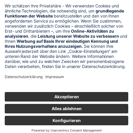
* Alle Preise verstehen sich zzgl. Mehrwertsteuer und Versandkosten
Unser Shop-Angebot richtet sich nur an gewerbliche
Kunden!
** LP = Listenneupreis (netto) des Herstellers
Anfragen und Bestellungen werden persönlich von unseren
Mitarbeitern bearbeitet. Sie erhalten in jedem Fall ein Angebot bzw.
eine Auftragsbestätigung.
Produktabbildungen von Gebrauchtartikeln entsprechen nicht immer
der vorrätigen Ware - sie können ähnliche Produkte zeigen.
© 2026 schaltec GmbH |
Impressum