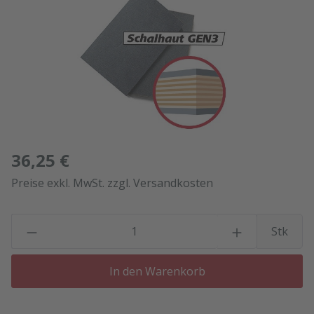
36,25 €
Preise exkl. MwSt. zzgl. Versandkosten
P
Stk
In den Warenkorb