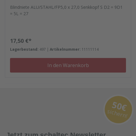
Blindniete ALU/STAHL/FP5,0 x 27,0 Senkkopf S D2 = 9D1
= 5L = 27
Regulärer Preis:
17,50 €*
Lagerbestand:
497 |
Artikelnummer:
11111114
In den Warenkorb
50€
sichern!
Jetzt zum schaltec Newsletter