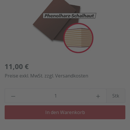
11,00 €
Preise exkl. MwSt. zzgl. Versandkosten
P
Stk
In den Warenkorb