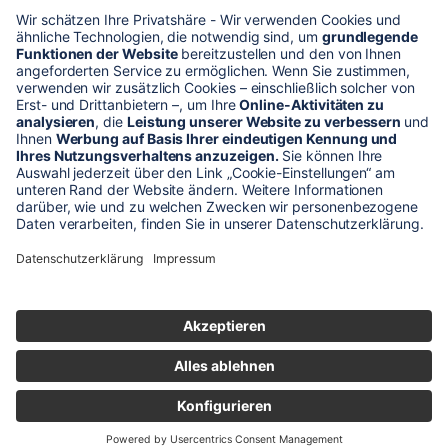
* Alle Preise verstehen sich zzgl. Mehrwertsteuer und Versandkosten
Unser Shop-Angebot richtet sich nur an gewerbliche
Kunden!
** LP = Listenneupreis (netto) des Herstellers
Anfragen und Bestellungen werden persönlich von unseren
Mitarbeitern bearbeitet. Sie erhalten in jedem Fall ein Angebot bzw.
eine Auftragsbestätigung.
Produktabbildungen von Gebrauchtartikeln entsprechen nicht immer
der vorrätigen Ware - sie können ähnliche Produkte zeigen.
© 2026 schaltec GmbH |
Impressum