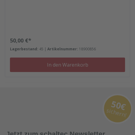
Regulärer Preis:
50,00 €*
Lagerbestand:
45 |
Artikelnummer:
18900856
In den Warenkorb
50€
sichern!
Jetzt zum schaltec Newsletter