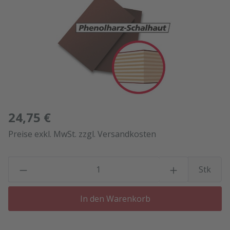
24,75 €
Preise exkl. MwSt. zzgl. Versandkosten
P
Stk
In den Warenkorb