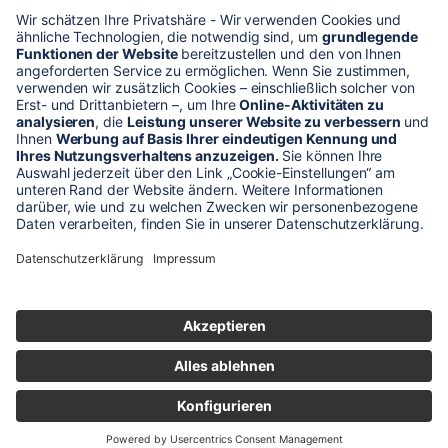
* Alle Preise verstehen sich zzgl. Mehrwertsteuer und Versandkosten
Unser Shop-Angebot richtet sich nur an gewerbliche
Kunden!
** LP = Listenneupreis (netto) des Herstellers
Anfragen und Bestellungen werden persönlich von unseren
Mitarbeitern bearbeitet. Sie erhalten in jedem Fall ein Angebot bzw.
eine Auftragsbestätigung.
Produktabbildungen von Gebrauchtartikeln entsprechen nicht immer
der vorrätigen Ware - sie können ähnliche Produkte zeigen.
© 2026 schaltec GmbH |
Impressum