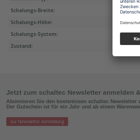
Schalungs-Breite:
33 cm
Schalungs-Höhe:
100 cm
Schalungs-System:
Raster
Zustand:
neu
Jetzt zum schaltec Newsletter anmelden 
Abonnieren Sie den kostenlosen schaltec Newsletter 
Der Gutschein ist für ein Jahr und ab einem Warenwert
zur Newsletter Anmeldung