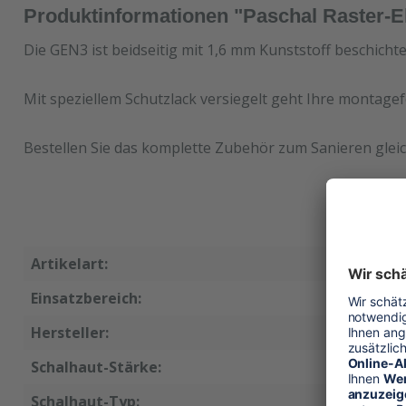
Produktinformationen "Paschal Raster-
Die GEN3 ist beidseitig mit 1,6 mm Kunststoff beschicht
Mit speziellem Schutzlack versiegelt geht Ihre montagef
Bestellen Sie das komplette Zubehör zum Sanieren gleic
Artikelart:
Ersatzsc
Einsatzbereich:
Wandsch
Hersteller:
Paschal
Schalhaut-Stärke:
15 mm
Schalhaut-Typ:
GEN3