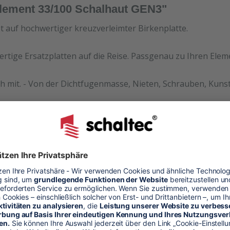
Element 33/100 Schalhaut GEN3"
et auf hochwertiger kreuzverleimter Birkenplatte.
ertige Ersatzplatten auf die Reise. Passgenau zu Ihren Ele
h mit. - Von der Dichtfugenmasse, Nieten, Schrauben, Kunst
halhaut
alung