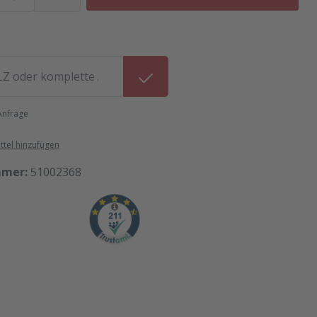
 Anfrage
tel hinzufügen
mmer:
51002368