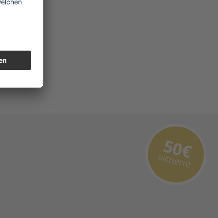
50€
sichern!