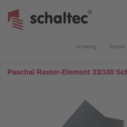
m Hauptinhalt springen
Zur Suche springen
Zur Hauptnavigation springen
Schalung
Stützen
Paschal Raster-Element 33/100 S
Bildergalerie überspringen