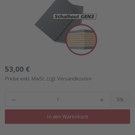
53,00 €
Preise exkl. MwSt. zzgl. Versandkosten
P
Stk
In den Warenkorb