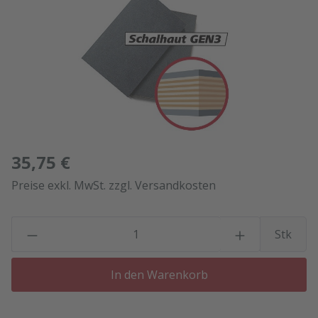
35,75 €
Preise exkl. MwSt. zzgl. Versandkosten
P
Stk
In den Warenkorb