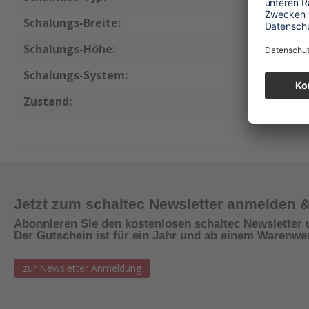
Schalungs-Breite:
50 cm
Schalungs-Höhe:
125 cm
Schalungs-System:
Raster
Zustand:
neu
Jetzt zum schaltec Newsletter anmelden 
Abonnieren Sie den kostenlosen schaltec Newsletter 
Der Gutschein ist für ein Jahr und ab einem Warenwert
zur Newsletter Anmeldung