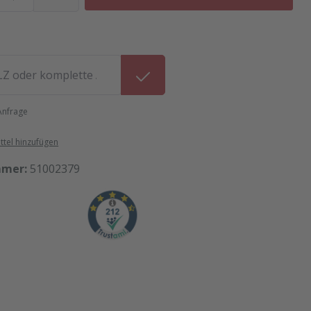
 Anfrage
tel hinzufügen
mmer:
51002379