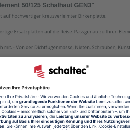
Element 50/125 Schalhaut GEN3"
et auf hochwertiger kreuzverleimter Birkenplatte.
ertige Ersatzplatten auf die Reise. Passgenau zu Ihren Ele
h mit. - Von der Dichtfugenmasse, Nieten, Schrauben, Kunst
halhaut
alung