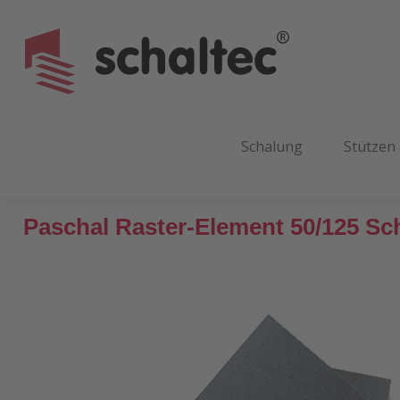
m Hauptinhalt springen
Zur Suche springen
Zur Hauptnavigation springen
Schalung
Stützen
Paschal Raster-Element 50/125 S
Bildergalerie überspringen