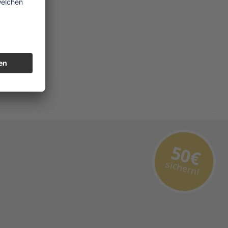
50€
sichern!