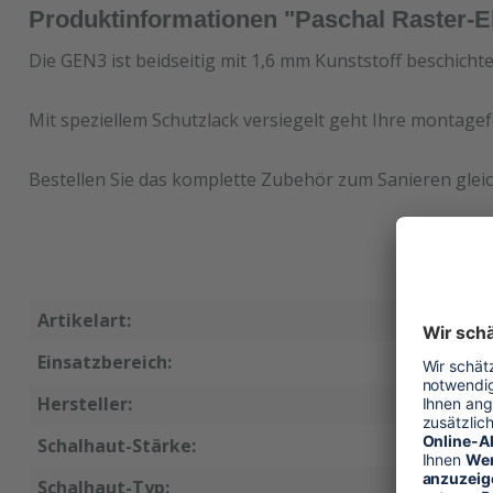
Produktinformationen "Paschal Raster-
Die GEN3 ist beidseitig mit 1,6 mm Kunststoff beschicht
Mit speziellem Schutzlack versiegelt geht Ihre montagef
Bestellen Sie das komplette Zubehör zum Sanieren gleic
Artikelart:
Ersatzsc
Einsatzbereich:
Wandsch
Hersteller:
Paschal
Schalhaut-Stärke:
15 mm
Schalhaut-Typ:
GEN3