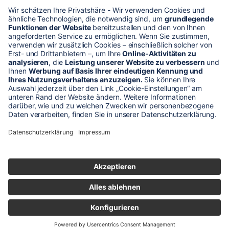
* Alle Preise verstehen sich zzgl. Mehrwertsteuer und Versandkosten
Unser Shop-Angebot richtet sich nur an gewerbliche
Kunden!
** LP = Listenneupreis (netto) des Herstellers
Anfragen und Bestellungen werden persönlich von unseren
Mitarbeitern bearbeitet. Sie erhalten in jedem Fall ein Angebot bzw.
eine Auftragsbestätigung.
Produktabbildungen von Gebrauchtartikeln entsprechen nicht immer
der vorrätigen Ware - sie können ähnliche Produkte zeigen.
© 2026 schaltec GmbH |
Impressum