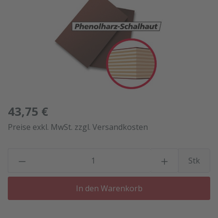
43,75 €
Preise exkl. MwSt. zzgl. Versandkosten
P
Stk
In den Warenkorb