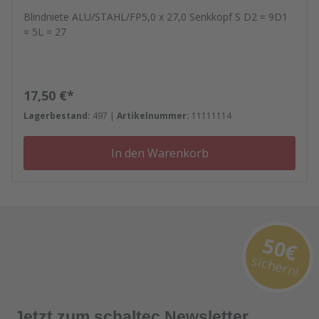
Blindniete ALU/STAHL/FP5,0 x 27,0 Senkkopf S D2 = 9D1
= 5L = 27
Regulärer Preis:
17,50 €*
Lagerbestand:
497 |
Artikelnummer:
11111114
In den Warenkorb
50€
sichern!
Jetzt zum schaltec Newsletter