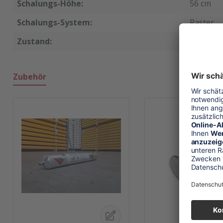
Schalungs-Höhe:
56 cm
Schalungs-System:
Raster
Zustand:
neu
Zubehör
Produktgalerie überspringen