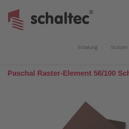
m Hauptinhalt springen
Zur Suche springen
Zur Hauptnavigation springen
Schalung
Stützen
Paschal Raster-Element 56/100 Sc
Bildergalerie überspringen