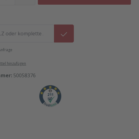
 Anfrage
tel hinzufügen
mmer:
50058376