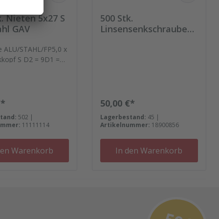
k. Nieten 5x27 S
500 Stk.
ahl GAV
Linsensenkschrauben
M 5X30
te ALU/STAHL/FP5,0 x
kkopf S D2 = 9D1 =
er Preis:
Regulärer Preis:
€*
50,00 €*
tand:
502 |
Lagerbestand:
45 |
ummer:
11111114
Artikelnummer:
18900856
den Warenkorb
In den Warenkorb