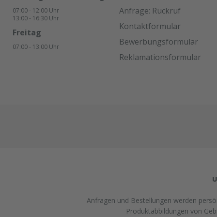
werden.Glätten: Glätten der
Anfrage: Rückruf
07:00 - 12:00 Uhr
Fuge mit einem Spatel mit
13:00 - 16:30 Uhr
Hilfe eines Glättmittels. Achten
Kontaktformular
Sie darauf, dass keine
Freitag
Bewerbungsformular
Seifenlösung zwischen die
07:00 - 13:00 Uhr
Fugenkanten und das
Reklamationsformular
Dichtmittel gelangt (um die
Haftwirkung nicht zu
beeinträchtigen).Lagerung:18
Monate bei ungeöffneter
Verpackung an einem kühlen
und trockenen Lagerort bei
Temperaturen zwischen +5°C
und +25 °C. Lieferform:600ml
Folienbeutel, 12
Beutel/KartonFarbe:SchwarzA
bgabe:Nur in Verbindung mit
Bestellung von Ersatzplatten in
U
passender Menge!
Anfragen und Bestellungen werden persönl
Produktabbildungen von Gebra