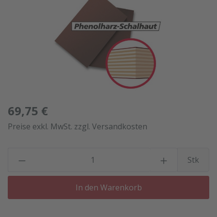
69,75 €
Preise exkl. MwSt. zzgl. Versandkosten
P
Stk
In den Warenkorb