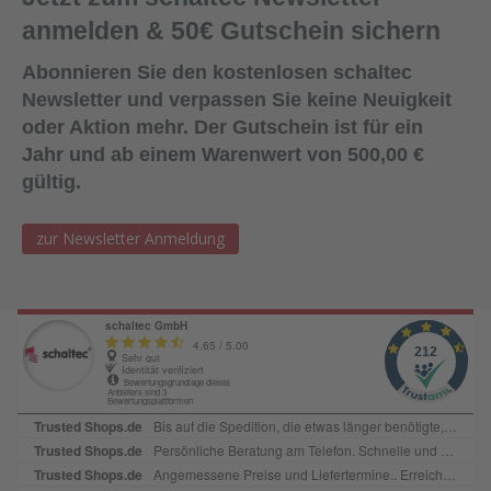
Dichtmittel gelangt (um die Haftwirkung nicht zu
anmelden & 50€ Gutschein sichern
beeinträchtigen).Lagerung:18 Monate bei ungeöffneter
Verpackung an einem kühlen und trockenen Lagerort bei
Abonnieren Sie den kostenlosen schaltec
Temperaturen zwischen +5°C und +25
Newsletter und verpassen Sie keine Neuigkeit
°C. Lieferform:600ml Folienbeutel, 12
oder Aktion mehr. Der Gutschein ist für ein
Beutel/KartonFarbe:SchwarzAbgabe:Nur in Verbindung mit
Jahr und ab einem Warenwert von 500,00 €
Bestellung von Ersatzplatten in passender Menge!
gültig.
zur Newsletter Anmeldung