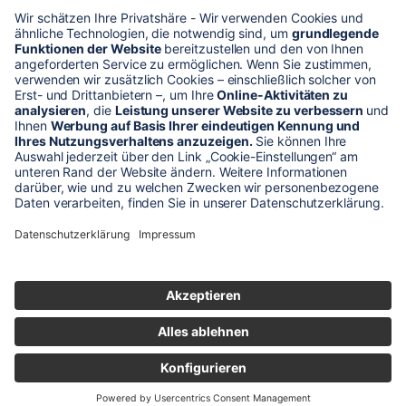
* Alle Preise verstehen sich zzgl. Mehrwertsteuer und Versandkosten
Unser Shop-Angebot richtet sich nur an gewerbliche
Kunden!
** LP = Listenneupreis (netto) des Herstellers
Anfragen und Bestellungen werden persönlich von unseren
Mitarbeitern bearbeitet. Sie erhalten in jedem Fall ein Angebot bzw.
eine Auftragsbestätigung.
Produktabbildungen von Gebrauchtartikeln entsprechen nicht immer
der vorrätigen Ware - sie können ähnliche Produkte zeigen.
© 2026 schaltec GmbH |
Impressum