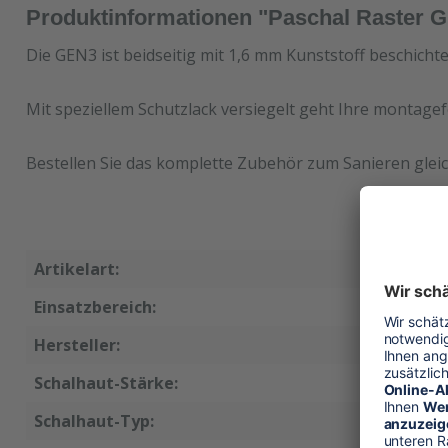
Produktinformationen "Paschal Raster 
Die GEN3 ist beidseitig mit 1,6 mm Kunststoff beschicht
Mit speziellem Schutzlack versiegelt geht Ihre montagef
Bestellen Sie das komplette Zubehör zum Sanieren gleic
Artikelart:
Ersatzsc
Einsatzbereich:
Wandsch
Hersteller:
Paschal
Schalhaut-Stärke:
15 mm
Schalhaut-Typ:
GEN3