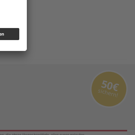
50€
sichern!