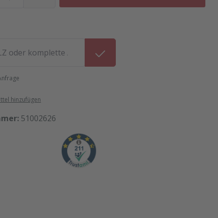
 Anfrage
tel hinzufügen
mmer:
51002626