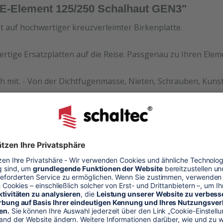
GE-Element 125/250 Schalhaut GEN3"
et auf hochwertiger kreuzverleimter Birkenplatte.
ertige Ersatzplatten auf die Reise. Passgenau zu Ihren Ele
h mit. - Von der Dichtfugenmasse, Nieten, Schrauben, Kunst
halhaut
alung