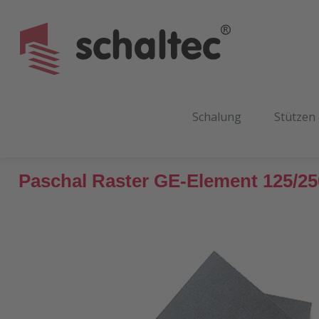
m Hauptinhalt springen
Zur Suche springen
Zur Hauptnavigation springen
Schalung
Stützen
Paschal Raster GE-Element 125/2
Bildergalerie überspringen