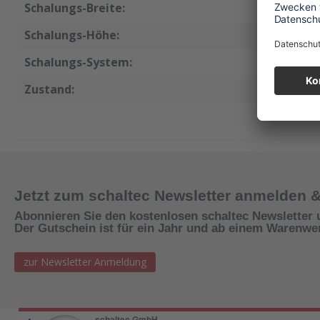
Schalungs-Breite:
125 cm
Schalungs-Höhe:
250 cm
Schalungs-System:
Raster
Zustand:
neu
Jetzt zum schaltec Newsletter anmelden 
Abonnieren Sie den kostenlosen schaltec Newsletter 
Der Gutschein ist für ein Jahr und ab einem Warenwert
zur Newsletter Anmeldung