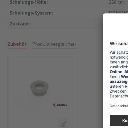
Schalungs-Höhe:
250 cm
Schalungs-System:
DOMIN
Zustand:
neu
Zubehör
Produkt vergleichen
Produktgalerie überspringen