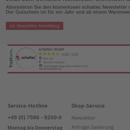
ergeben sich
Abonnieren Sie den kostenlosen schaltec Newsletter 
folgende Vorteile:- einteiliger,
Der Gutschein ist für ein Jahr und ab einem Warenwert
formschlüssiger
Kunststoffeinsatz- geringere
zur Newsletter Anmeldung
Beschädigung der Schalhaut-
weniger Ripplings durch
sauberes abschließen an den
Fräsungen- kein Bedarf an
Spezialwerkzeug- Einbau des
Plattenschutzes auch bei
eingebauter Platte möglich-
leichtes Einbauverfahren
Service-Hotline
Shop-Service
+49 (0) 7586 - 9200-0
Newsletter
Anfrage: Sanierung
Montag bis Donnerstag