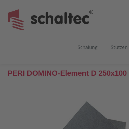
m Hauptinhalt springen
Zur Suche springen
Zur Hauptnavigation springen
Schalung
Stützen
PERI DOMINO-Element D 250x100
Bildergalerie überspringen