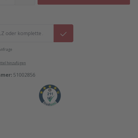
 Anfrage
tel hinzufügen
mmer:
51002856